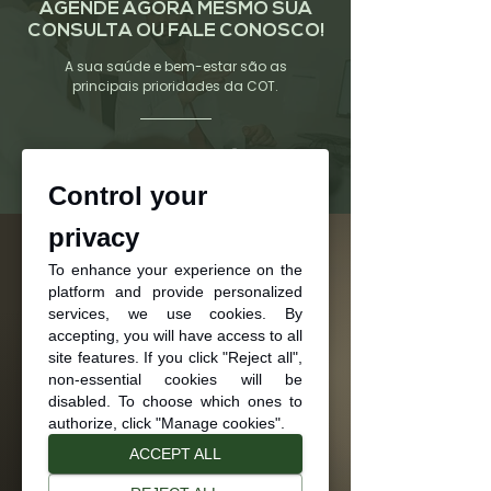
AGENDE AGORA MESMO SUA
CONSULTA OU FALE CONOSCO!
A sua saúde e bem-estar são as
principais prioridades da COT.
Fale conosco
Control your
privacy
To enhance your experience on the
CONTATO
platform and provide personalized
services, we use cookies. By
accepting, you will have access to all
Fale conosco
site features. If you click "Reject all",
(47) 3433-4042
non-essential cookies will be
disabled. To choose which ones to
WhatsApp da clínica
authorize, click "Manage cookies".
ACCEPT ALL
Endereço