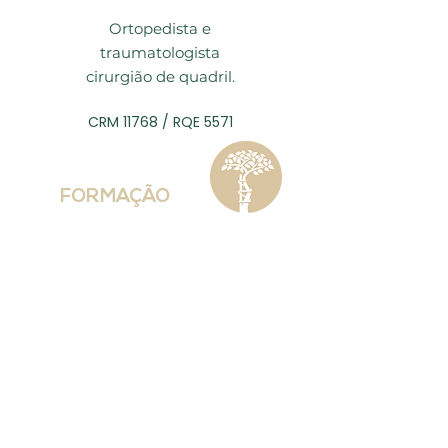
Ortopedista e
traumatologista
cirurgião de quadril.
CRM 11768 / RQE 5571
FORMAÇÃO
• Formado em medicina
pela Faculdade Evangélica
de Medicina do Paraná em
2000.
• Residência em Ortopedia e
Traumatologia no Hospital
Universitário Evangélico de
Curitiba de 2001 à 2003.