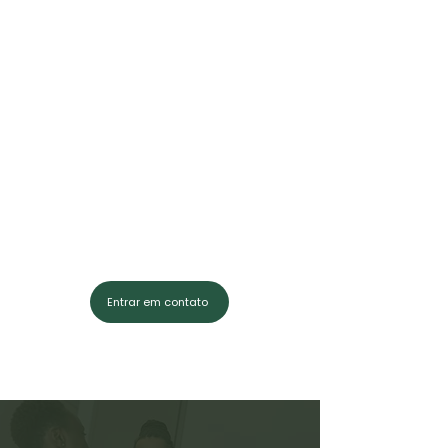
•Residência em cirurgia do
quadril no Hospital
Ortopédico de Passo Fundo
em 2004.
• MBA de gestão com
ênfase em clínicas e
hospitais FGV 2020 Diversos
cursos e congressos na
área de cirurgia de quadril
desde 2002 até 2024.
Entrar em contato