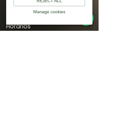
REJECT ALL
Rua Rio do Sul, 91 - Bucarein
CEP
89202-201
- Joinville/SC
Manage cookies
Horários
Seg - Sex | 7h30 - 18h
Sáb e Dom | Fechado
Trabalhe conosco
Envie seu currículo para
administracao@cotjoinville.com.br