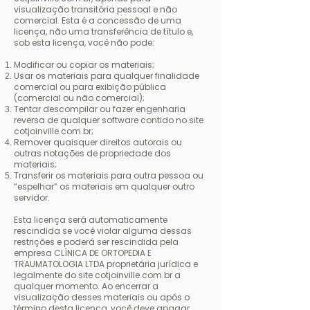
visualização transitória pessoal e não
comercial. Esta é a concessão de uma
licença, não uma transferência de título e,
sob esta licença, você não pode:
Modificar ou copiar os materiais;
Usar os materiais para qualquer finalidade
comercial ou para exibição pública
(comercial ou não comercial);
Tentar descompilar ou fazer engenharia
reversa de qualquer software contido no site
cotjoinville.com.br;
Remover quaisquer direitos autorais ou
outras notações de propriedade dos
materiais;
Transferir os materiais para outra pessoa ou
“espelhar” os materiais em qualquer outro
servidor.
Esta licença será automaticamente
rescindida se você violar alguma dessas
restrições e poderá ser rescindida pela
empresa CLÍNICA DE ORTOPEDIA E
TRAUMATOLOGIA LTDA proprietária jurídica e
legalmente do site cotjoinville.com.br a
qualquer momento. Ao encerrar a
visualização desses materiais ou após o
término desta licença, você deve apagar