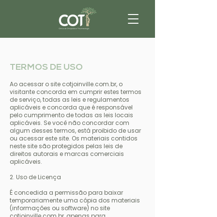
TERMOS DE USO
Ao acessar o site cotjoinville.com.br, o
visitante concorda em cumprir estes termos
de serviço, todas as leis e regulamentos
aplicáveis ​​e concorda que é responsável
pelo cumprimento de todas as leis locais
aplicáveis. Se você não concordar com
algum desses termos, está proibido de usar
ou acessar este site. Os materiais contidos
neste site são protegidos pelas leis de
direitos autorais e marcas comerciais
aplicáveis.
2. Uso de Licença
É concedida a permissão para baixar
temporariamente uma cópia dos materiais
(informações ou software) no site
cotjoinville.com.br, apenas para