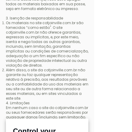
todos os materiais baixados em sua posse,
seja em formato eletrônico ou impresso.
3. Isenção de responsabilidade
Os materiais no site cotjoinville.com.br são
fornecidos “como estão''. O site
cotjoinville.com.br não oferece garantias,
expressas ou implícitas, e, por este meio,
isenta e nega todas as outras garantias,
incluindo, sem limitação, garantias
implícitas ou condições de comercialização,
adequação a um fim específico ou não
violação de propriedade intelectual ou outra
violação de direitos.
Além disso, o site da cotjoinville.com.br não
garante ou faz qualquer representação
relativa à precisão, aos resultados prováveis ​​
ou a confiabilidade do uso dos materiais em
seu site ou de outra forma relacionado a
esses materiais, ou em sites vinculados a
este site.
4. Limitações
Em nenhum caso o site do cotjoinville.com.br
ou seus fornecedores serão responsáveis ​​por
quaisquer danos (incluindo, sem limitação,
danos por perda de dados ou lucro ou
devido a interrupção dos negócios)
Control your
decorrentes do uso ou da incapacidade de