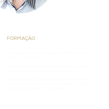
FORMAÇÃO
•
Fundação do ABC- Faculdade de Medicina de Santo
André-SP (1988-1993)
•
Residência Médica: Irmandade da Santa Casa de
Misericórdia de São Paulo-SP (1994-1997)
•
Especialização: Ortopedia Pediátrica Irmandade da
Santa Casa de Misericórdia de São Paulo-SP ( 1998)
Título: Membro Titular da SBOT (1998)
• Médica (Clínica e Cirúrgica) do Ambulatório de
Ortopedia do Hospital Jesser Amarante Faria
(Hospital Infantil) de Joinville/SC (2010 até os dias atuais).