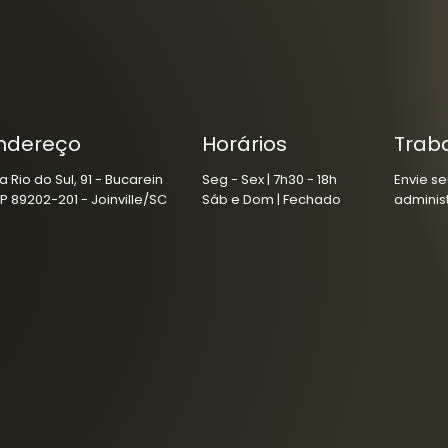
ndereço
Horários
Trab
a Rio do Sul, 91 - Bucarein
Seg - Sex | 7h30 - 18h
Envie se
P 89202-201 - Joinville/SC
Sáb e Dom | Fechado
adminis