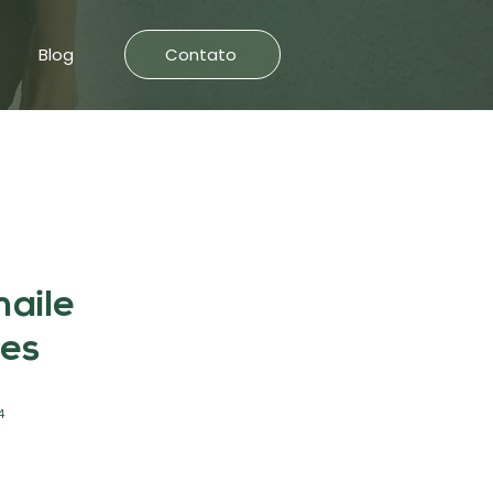
Blog
Contato
maile
ves
4