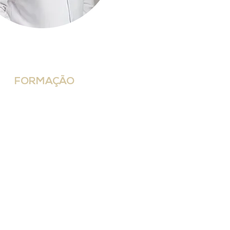
FORMAÇÃO
O Dr. Pedro é formado em Medicina pela PUCPR de
Curitiba-PR.
Fez especialização em Ortopedia e Traumatologia e
subespecialização em Cirurgia da Mão pelo Hospital
Municipal São José de Joinville-SC.
É membro titular da Sociedade Brasileira de Cirurgia da
Mão (SBCM 1257).
Atua no diagnóstico e tratamento das lesões e
doenças ortopédicas gerais e com foco especial em
condições da mão, punho e antebraço.