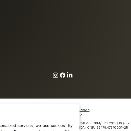
Políticas de privacidade
Termos de uso
Diretor Técnico Médico: DR RENAN BORGES GONÇALVES CRM/SC 17265 | RQE 12
onalized services, we use cookies. By
CLÍNICA DE ORTOPEDIA E TRAUMATOLOGIA LTDA | CNPJ 83.179.473/0001-25