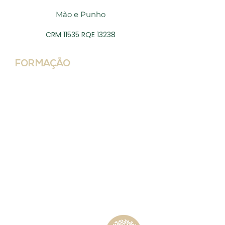
Mão e Punho
CRM 11535 RQE 13238
FORMAÇÃO
• Pontifícia Universidade Católica do
Paraná- Curitiba-PR
(1993-1998)
• Residência Médica em Ortopedia
na Santa Casa de
Misericórdia de Curitiba-PR
(2000-
2002)
• Residência Médica em Cirurgia da
Mão na Clínica de
Fraturas XV em Curitiba-PR
(2003-
2004)