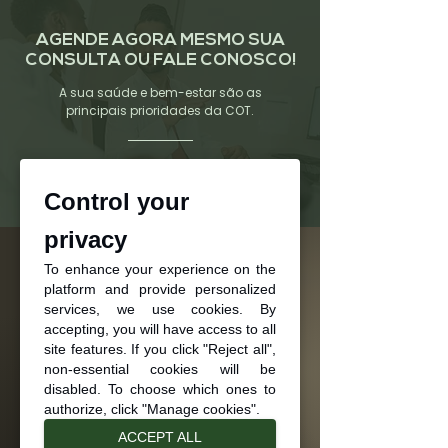
AGENDE AGORA MESMO SUA
CONSULTA OU FALE CONOSCO!
A sua saúde e bem-estar são as
principais prioridades da COT.
Fale conosco
Control your
privacy
To enhance your experience on the
CONTATO
platform and provide personalized
services, we use cookies. By
accepting, you will have access to all
Fale conosco
site features. If you click "Reject all",
non-essential cookies will be
(47) 3433-4042
disabled. To choose which ones to
WhatsApp da clínica
authorize, click "Manage cookies".
ACCEPT ALL